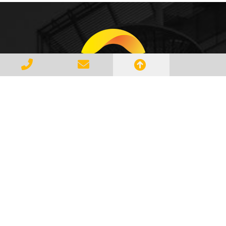
Gerenciar e Transportar Resíduos
Industriais com responsabilidade e
seguindo as normase leis vigentes,
atendendo a todos os clientes com
profissionalismo, qualidade e
agilidade, essa é a missão da
AMBILIXO.