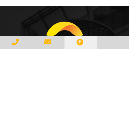
Gerenciar e Transportar Resíduos
Industriais com responsabilidade e
seguindo as normase leis vigentes,
atendendo a todos os clientes com
profissionalismo, qualidade e
agilidade, essa é a missão da
AMBILIXO.