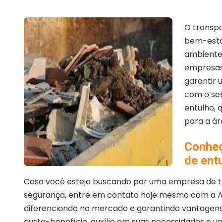
O transpo
bem-esta
ambiente,
empresas,
garantir 
com o se
entulho, 
para a ár
Conheç
de ent
Caso você esteja buscando por uma empresa de tr
segurança, entre em contato hoje mesmo com a Amb
diferenciando no mercado e garantindo vantagens
custo-benefício, auxílio em suas necessidades e u