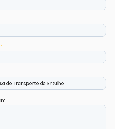
:
*
em