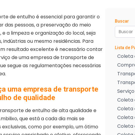
rte de entulho é essencial para garantir o
Buscar
r das pessoas, a preservação do meio
 e a limpeza e organização do local, seja
 indústrias ou mesmo residências. Para
Lista de 
um resultado excelente é necessário contar
Coleta 
rviço de uma empresa de transporte de
Compra
que segue as regulamentações necessárias
ea.
Transpo
Transp
a uma empresa de transporte
Serviço
ulho de qualidade
Coleta 
Coleta 
ansporte de entulho de alta qualidade e
Coleta 
ilixo, que está a cada dia mais se
Coleta 
 exclusivas, como por exemplo, um ótimo
m serviço caprichado e efetivo, oferecendo
Coleta 