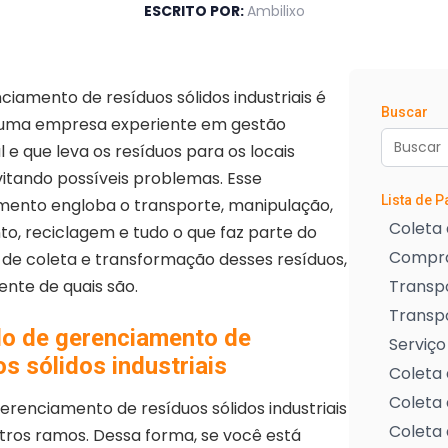
ESCRITO POR:
Ambilixo
iamento de resíduos sólidos industriais é
Buscar
r uma empresa experiente em gestão
 e que leva os resíduos para os locais
vitando possíveis problemas. Esse
Lista de 
mento engloba o transporte, manipulação,
Coleta 
o, reciclagem e tudo o que faz parte do
Compra
de coleta e transformação desses resíduos,
nte de quais são.
Transpo
Transp
o de gerenciamento de
Serviço
s sólidos industriais
Coleta 
Coleta 
renciamento de resíduos sólidos industriais
Coleta 
utros ramos. Dessa forma, se você está