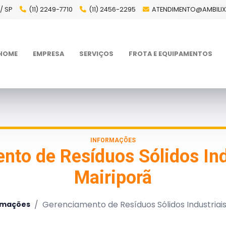
/ SP
(11) 2249-7710
(11) 2456-2295
ATENDIMENTO@AMBILI
HOME
EMPRESA
SERVIÇOS
FROTA E EQUIPAMENTOS
INFORMAÇÕES
nto de Resíduos Sólidos Ind
Mairiporã
/
Gerenciamento de Resíduos Sólidos Industriai
rmações