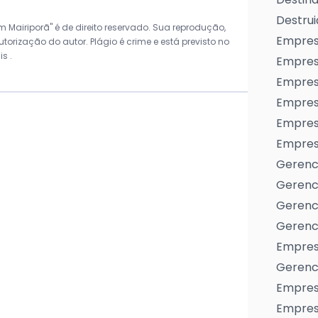
Destrui
 Mairiporã" é de direito reservado. Sua reprodução,
Empres
torização do autor. Plágio é crime e está previsto no
ais
.
Empres
Empresa
Empres
Empres
Empresa
Gerenc
Gerenc
Gerenci
Gerenci
Empres
Gerenci
Empresa
Empresa