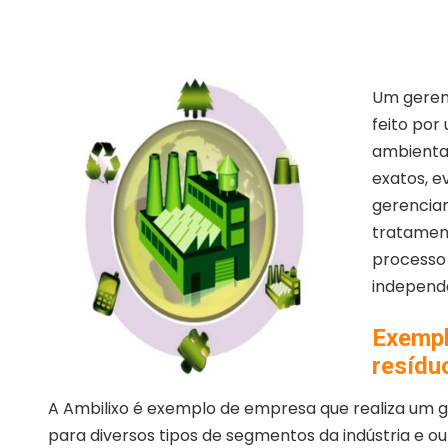
Um gerenc
feito po
ambiental
exatos, e
gerencia
tratament
processo 
independe
Exempl
resíduo
A Ambilixo é exemplo de empresa que realiza um ge
para diversos tipos de segmentos da indústria e o