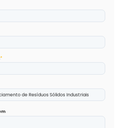
:
*
em