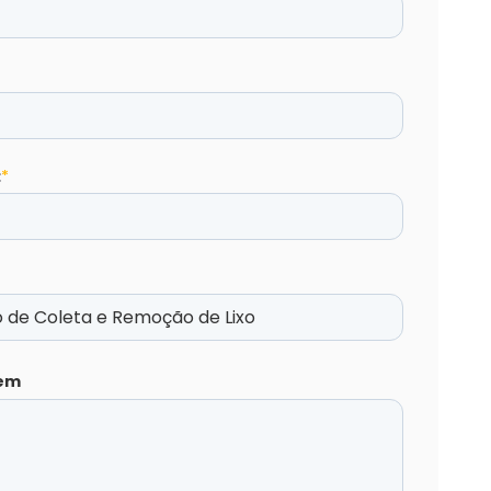
:
*
em