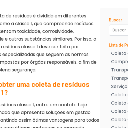
a de resíduos é dividida em diferentes
Buscar
como a classe 1, que compreende resíduos
entam toxicidade, corrosividade,
e e outras substâncias similares. Por isso, a
Lista de 
 resíduos classe 1 deve ser feito por
Coleta 
 especializadas que seguem as normas
Compra
impostas por órgãos responsáveis, a fim de
plena segurança.
Transpo
Transp
bter uma coleta de resíduos
Serviço
 1?
Coleta 
Coleta 
esíduos classe 1, entre em contato hoje
Coleta 
ada que apresenta soluções em gestão
Coleta 
arantindo assim ótimas vantagens para todos
a e com ótimas vantagens no mercado
Coleta 