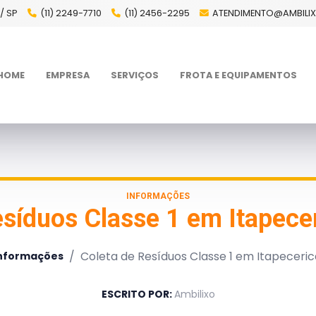
/ SP
(11) 2249-7710
(11) 2456-2295
ATENDIMENTO@AMBILI
HOME
EMPRESA
SERVIÇOS
FROTA E EQUIPAMENTOS
INFORMAÇÕES
esíduos Classe 1 em Itapecer
/
Coleta de Resíduos Classe 1 em Itapeceric
nformações
ESCRITO POR:
Ambilixo