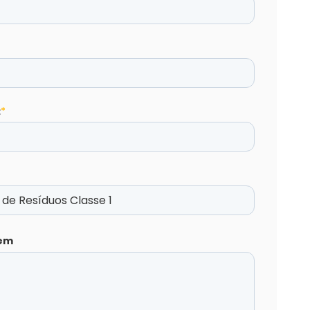
:
*
em