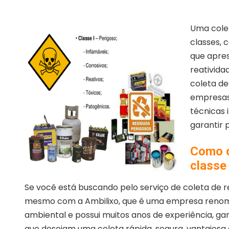
Uma colet
classes, 
que apres
reatividad
coleta de
empresas
técnicas 
garantir 
Como o
classe
Se você está buscando pelo serviço de coleta de r
mesmo com a Ambilixo, que é uma empresa renom
ambiental e possui muitos anos de experiência, g
que desejam uma coleta rápida, segura, vantajos