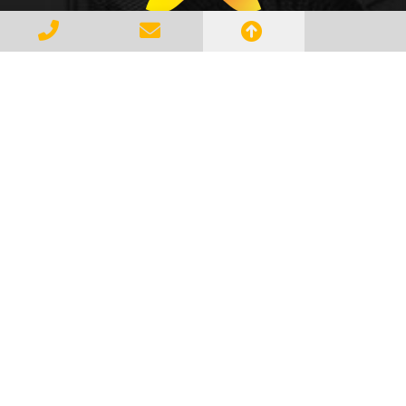
Gerenciar e Transportar Resíduos
Industriais com responsabilidade e
seguindo as normase leis vigentes,
atendendo a todos os clientes com
profissionalismo, qualidade e
agilidade, essa é a missão da
AMBILIXO.