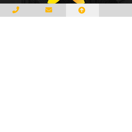
Gerenciar e Transportar Resíduos
Industriais com responsabilidade e
seguindo as normase leis vigentes,
atendendo a todos os clientes com
profissionalismo, qualidade e
agilidade, essa é a missão da
AMBILIXO.