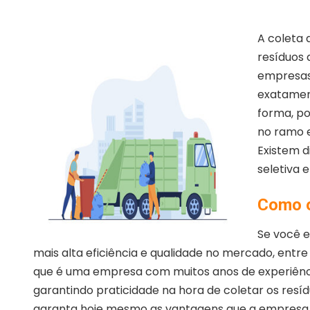
A coleta 
resíduos d
empresas
exatament
forma, p
no ramo e
Existem d
seletiva e
Como o
Se você e
mais alta eficiência e qualidade no mercado, ent
que é uma empresa com muitos anos de experiênc
garantindo praticidade na hora de coletar os resíd
garanta hoje mesmo as vantagens que a empresa 