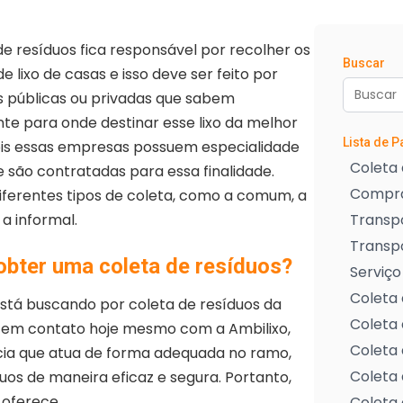
de resíduos fica responsável por recolher os
Buscar
e lixo de casas e isso deve ser feito por
 públicas ou privadas que sabem
e para onde destinar esse lixo da melhor
Lista de 
ois essas empresas possuem especialidade
Coleta 
 são contratadas para essa finalidade.
Compra
iferentes tipos de coleta, como a comum, a
 a informal.
Transpo
Transp
bter uma coleta de resíduos?
Serviço
Coleta 
stá buscando por coleta de resíduos da
Coleta 
re em contato hoje mesmo com a Ambilixo,
Coleta 
ia que atua de forma adequada no ramo,
Coleta 
uos de maneira eficaz e segura. Portanto,
oferece.
Coleta 