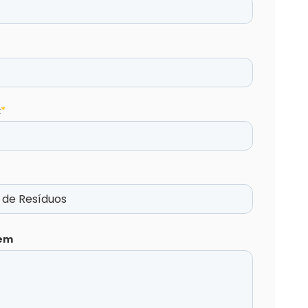
:
*
em