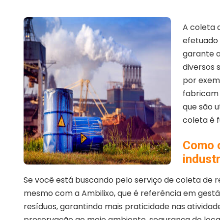
A coleta 
efetuado
garante a
diversos 
por exemp
fabricam 
que são ut
coleta é 
Como o
industr
Se você está buscando pelo serviço de coleta de re
mesmo com a Ambilixo, que é referência em gestão
resíduos, garantindo mais praticidade nas ativid
preservação ao meio ambiente, segurança do loca