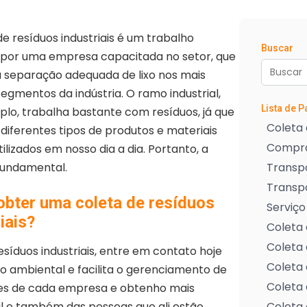
de resíduos industriais é um trabalho
Buscar
 por uma empresa capacitada no setor, que
 separação adequada de lixo nos mais
segmentos da indústria. O ramo industrial,
Lista de 
lo, trabalha bastante com resíduos, já que
Coleta 
diferentes tipos de produtos e materiais
Compra
ilizados em nosso dia a dia. Portanto, a
fundamental.
Transpo
Transp
bter uma coleta de resíduos
Serviço
iais?
Coleta 
Coleta 
síduos industriais, entre em contato hoje
Coleta 
 ambiental e facilita o gerenciamento de
Coleta 
ades de cada empresa e obtenho mais
l e também das pessoas que ali estão
Coleta 