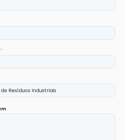
:
*
em