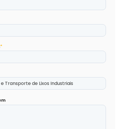
:
*
em