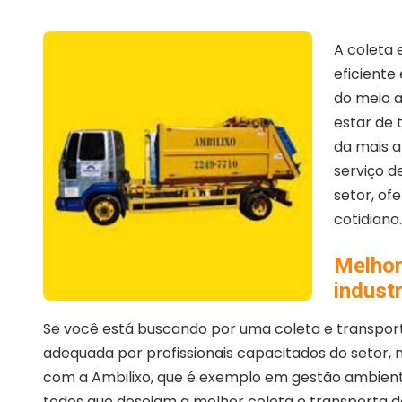
A coleta e
eficiente
do meio a
estar de 
da mais a
serviço 
setor, of
cotidiano.
Melhor
industr
Se você está buscando por uma coleta e transporte 
adequada por profissionais capacitados do setor,
com a Ambilixo, que é exemplo em gestão ambient
todos que desejam a melhor coleta e transporta d