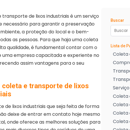
 transporte de lixos industriais é um serviço
Buscar
 e necessário para garantir a preservação
mbiente, a proteção do local e o bem-
todas as pessoas. Para que haja uma coleta
Lista de 
lta qualidade, é fundamental contar com o
Coleta 
de uma empresa capacitada e experiente no
Compra
erecendo assim vantagens para o seu
Transpo
Transp
 coleta e transporte de lixos
Serviço
iais
Coleta 
Coleta 
de lixos industriais que seja feita de forma
Coleta 
 não deixe de entrar em contato hoje mesmo
Coleta 
al, onde oferece as melhores soluções para
os mais diversos tipos de resíduos de uma
Coleta 