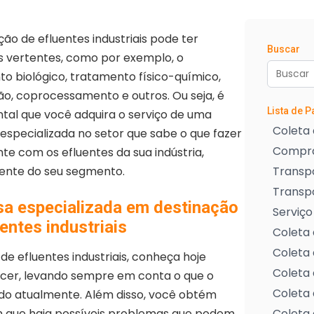
ção de efluentes industriais pode ter
Buscar
s vertentes, como por exemplo, o
o biológico, tratamento físico-químico,
ão, coprocessamento e outros. Ou seja, é
Lista de 
al que você adquira o serviço de uma
Coleta 
specializada no setor que sabe o que fazer
Compra
e com os efluentes da sua indústria,
ente do seu segmento.
Transpo
Transp
a especializada em destinação
Serviço
entes industriais
Coleta 
Coleta 
e efluentes industriais, conheça hoje
Coleta 
ecer, levando sempre em conta o que o
Coleta 
ado atualmente. Além disso, você obtém
com que haja possíveis problemas que podem
Coleta 