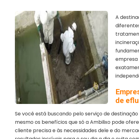
A destina
diferente
tratament
incineraç
fundament
empresa e
exatament
independ
Empres
de eflu
Se você está buscando pelo serviço de destinação d
mesmo os benefícios que só a Ambilixo pode ofer
cliente precisa e às necessidades dele e do merc
resultados incríveis para o seu dia a dia e evita 