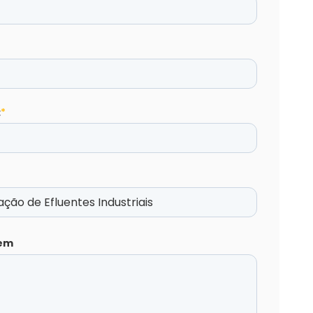
:
*
em