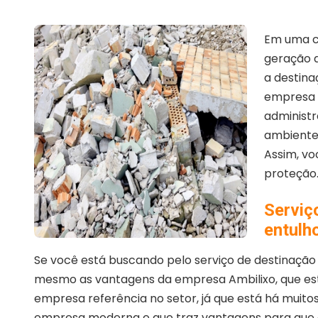
Em uma co
geração d
a destina
empresa 
administr
ambiente 
Assim, vo
proteção
Serviç
entulh
Se você está buscando pelo serviço de destinação 
mesmo as vantagens da empresa Ambilixo, que est
empresa referência no setor, já que está há muit
empresa moderna e que traz vantagens para que o