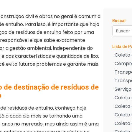
nstrução civil e obras no geral é comum a
Buscar
e entulho. Para isso, é importante que haja
ção de resíduos de entulho feito por uma
responsável e que sabe exatamente
Lista de 
ar a gestão ambiental, independente do
Coleta 
e das características e quantidade de lixo.
Compra
cê evita futuros problemas e garante mais
.
Transpo
Transp
o de destinação de resíduos de
Serviço
o
Coleta 
Coleta 
de resíduos de entulho, conheça hoje
Coleta 
á a cada dia mais se tornando uma
Coleta 
os anos no mercado, mas ainda assim é uma
 cotidiano da empresa ou indústria no
Coleta 