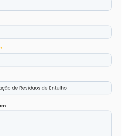
:
*
em