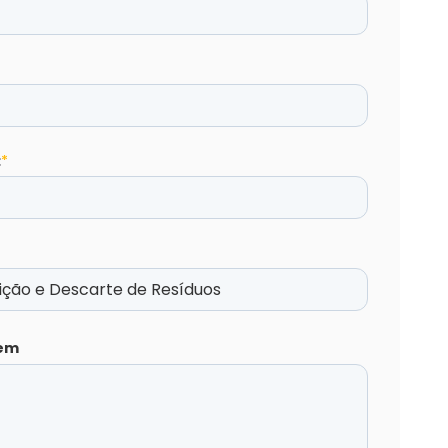
:
*
em