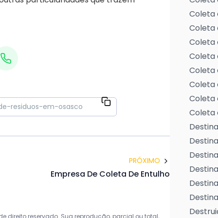
Coleta 
Coleta 
Coleta 
Coleta 
Coleta 
Coleta 
Coleta 
Coleta 
Destina
Destin
Destina
PRÓXIMO
Destina
Empresa De Coleta De Entulho
Destina
Destina
Destrui
 direito reservado. Sua reprodução, parcial ou total,