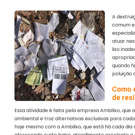
A destrui
comum e 
especiali
atuar nes
lixo ina
apropriad
quando fe
poluição 
Como é
de res
Essa atividade é feita pela empresa Ambilixo, que
ambiental e traz alternativas exclusivas para cada
hoje mesmo com a Ambilixo, que está há cada dia 
oferecendo custo baixo, atendimento excelente e 