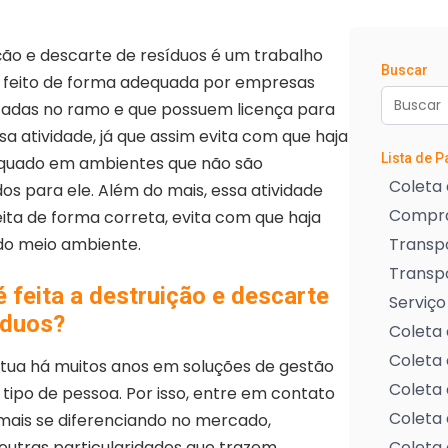
ção e descarte de resíduos é um trabalho
Buscar
feito de forma adequada por empresas
zadas no ramo e que possuem licença para
sa atividade, já que assim evita com que haja
Lista de 
dequado em ambientes que não são
Coleta 
os para ele. Além do mais, essa atividade
Compra
ita de forma correta, evita com que haja
do meio ambiente.
Transpo
Transp
 feita a destruição e descarte
Serviço
íduos?
Coleta 
Coleta 
 atua há muitos anos em soluções de gestão
Coleta 
 tipo de pessoa. Por isso, entre em contato
Coleta 
mais se diferenciando no mercado,
outras particularidades que trazem
Coleta 