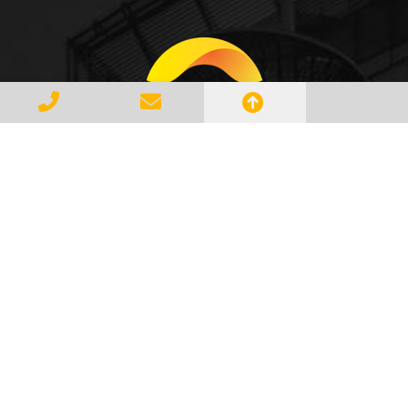
Gerenciar e Transportar Resíduos
Industriais com responsabilidade e
seguindo as normase leis vigentes,
atendendo a todos os clientes com
profissionalismo, qualidade e
agilidade, essa é a missão da
AMBILIXO.