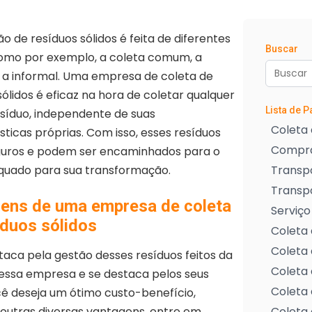
o de resíduos sólidos é feita de diferentes
Buscar
omo por exemplo, a coleta comum, a
e a informal. Uma empresa de coleta de
sólidos é eficaz na hora de coletar qualquer
Lista de 
esíduo, independente de suas
Coleta 
sticas próprias. Com isso, esses resíduos
Compra
guros e podem ser encaminhados para o
equado para sua transformação.
Transpo
Transp
ens de uma empresa de coleta
Serviço
íduos sólidos
Coleta 
Coleta 
aca pela gestão desses resíduos feitos da
Coleta 
essa empresa e se destaca pelos seus
Coleta 
ocê deseja um ótimo custo-benefício,
e outras diversas vantagens, entre em
Coleta 