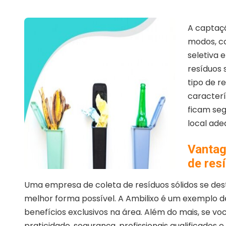
A captaçã
modos, c
seletiva 
resíduos 
tipo de r
caracterí
ficam se
local ad
Vantag
de res
Uma empresa de coleta de resíduos sólidos se dest
melhor forma possível. A Ambilixo é um exemplo d
benefícios exclusivos na área. Além do mais, se v
praticidade, segurança, profissionais qualificados 