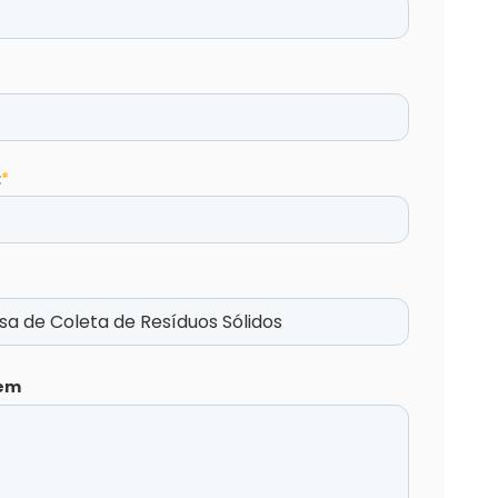
:
*
em