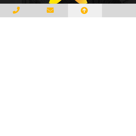
Gerenciar e Transportar Resíduos
Industriais com responsabilidade e
seguindo as normase leis vigentes,
atendendo a todos os clientes com
profissionalismo, qualidade e
agilidade, essa é a missão da
AMBILIXO.