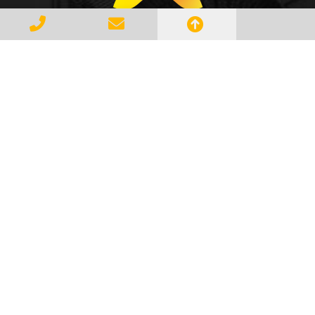
Gerenciar e Transportar Resíduos
Industriais com responsabilidade e
seguindo as normase leis vigentes,
atendendo a todos os clientes com
profissionalismo, qualidade e
agilidade, essa é a missão da
AMBILIXO.