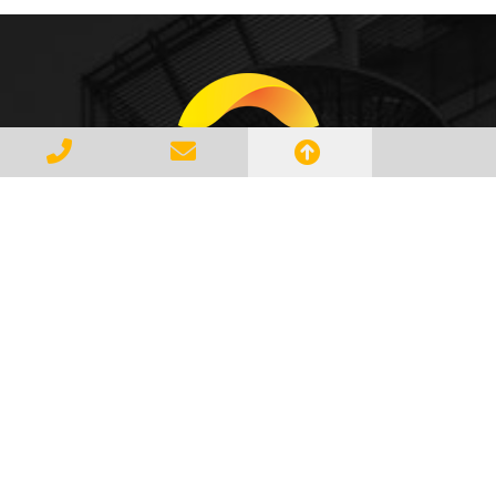
Gerenciar e Transportar Resíduos
Industriais com responsabilidade e
seguindo as normase leis vigentes,
atendendo a todos os clientes com
profissionalismo, qualidade e
agilidade, essa é a missão da
AMBILIXO.