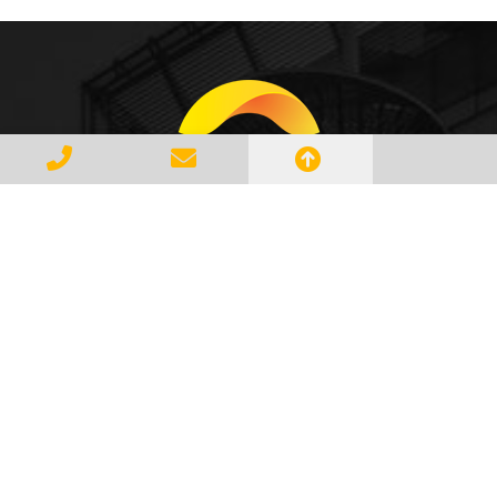
Gerenciar e Transportar Resíduos
Industriais com responsabilidade e
seguindo as normase leis vigentes,
atendendo a todos os clientes com
profissionalismo, qualidade e
agilidade, essa é a missão da
AMBILIXO.