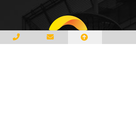
Gerenciar e Transportar Resíduos
Industriais com responsabilidade e
seguindo as normase leis vigentes,
atendendo a todos os clientes com
profissionalismo, qualidade e
agilidade, essa é a missão da
AMBILIXO.