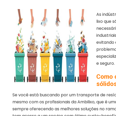
As indúst
lixo que s
necessári
industria
evitando 
problema
especial
e seguro.
Como o
sólidos
Se você está buscando por um transporte de resídu
mesmo com os profissionais da Ambilixo, que é um
sempre oferecendo as melhores soluções no ramo 
tem acesso a um serviço com ótimo custo-benefíci