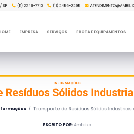
/ SP
(11) 2249-7710
(11) 2456-2295
ATENDIMENTO@AMBILI
HOME
EMPRESA
SERVIÇOS
FROTA E EQUIPAMENTOS
INFORMAÇÕES
e Resíduos Sólidos Industri
/
Transporte de Resíduos Sólidos Industriai
nformações
ESCRITO POR:
Ambilixo