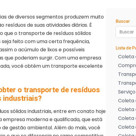
rias de diversos segmentos produzem muito
Buscar
ão resíduos de suas atividades diárias. É
o que o transporte de resíduos sólidos
is seja feito com uma certa frequência,
Lista de 
assim o acúmulo de lixos e possíveis
Coleta 
s que poderiam surgir. Com uma empresa
Compra
izada, você obtém um transporte excelente
Transpo
Transp
bter o transporte de resíduos
Serviço
 industriais?
Coleta 
Coleta 
os sólidos industriais, entre em conato hoje
Coleta 
a empresa moderna e qualificada, que está
Coleta 
de gestão ambiental. Além do mais, você
o e que se diferencia no ramo competitivo.
Coleta 