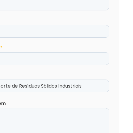
:
*
em