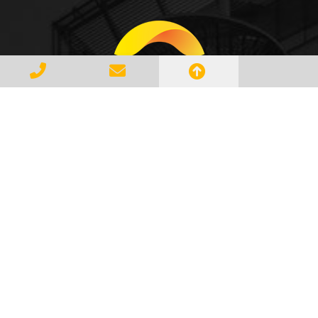
Gerenciar e Transportar Resíduos
Industriais com responsabilidade e
seguindo as normase leis vigentes,
atendendo a todos os clientes com
profissionalismo, qualidade e
agilidade, essa é a missão da
AMBILIXO.