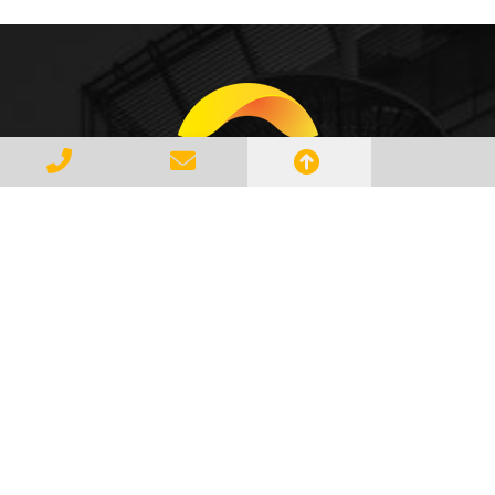
Gerenciar e Transportar Resíduos
Industriais com responsabilidade e
seguindo as normase leis vigentes,
atendendo a todos os clientes com
profissionalismo, qualidade e
agilidade, essa é a missão da
AMBILIXO.