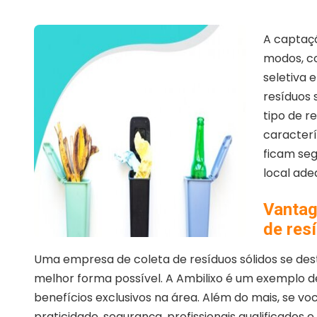
A captaçã
modos, c
seletiva 
resíduos 
tipo de r
caracterí
ficam se
local ad
Vantag
de res
Uma empresa de coleta de resíduos sólidos se dest
melhor forma possível. A Ambilixo é um exemplo d
benefícios exclusivos na área. Além do mais, se v
praticidade, segurança, profissionais qualificados 