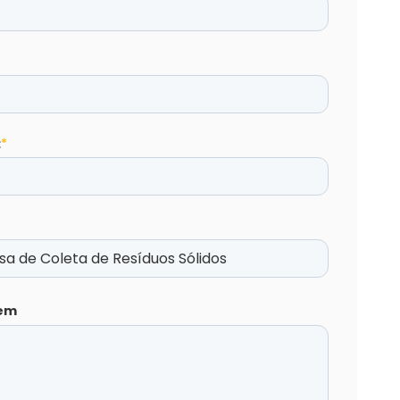
:
*
em