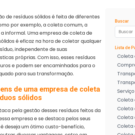
o de resíduos sólidos é feita de diferentes
Buscar
omo por exemplo, a coleta comum, a
e a informal. Uma empresa de coleta de
sólidos é eficaz na hora de coletar qualquer
Lista de 
esíduo, independente de suas
Coleta 
sticas próprias. Com isso, esses resíduos
Compra
guros e podem ser encaminhados para o
equado para sua transformação.
Transpo
Transp
ens de uma empresa de coleta
Serviço
íduos sólidos
Coleta 
Coleta 
aca pela gestão desses resíduos feitos da
Coleta 
essa empresa e se destaca pelos seus
Coleta 
ocê deseja um ótimo custo-benefício,
e outras diversas vantagens, entre em
Coleta 