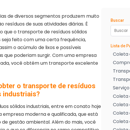
rias de diversos segmentos produzem muito
Buscar
ão resíduos de suas atividades diárias. É
o que o transporte de resíduos sólidos
is seja feito com uma certa frequência,
Lista de 
assim o acúmulo de lixos e possíveis
Coleta 
s que poderiam surgir. Com uma empresa
Compra
izada, você obtém um transporte excelente
Transpo
Transp
bter o transporte de resíduos
Serviço
 industriais?
Coleta 
Coleta 
os sólidos industriais, entre em conato hoje
Coleta 
a empresa moderna e qualificada, que está
Coleta 
de gestão ambiental. Além do mais, você
o e que se diferencia no ramo competitivo.
Coleta 