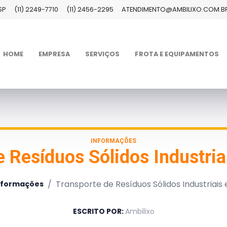
SP
(11) 2249-7710
(11) 2456-2295
ATENDIMENTO@AMBILIXO.COM.B
HOME
EMPRESA
SERVIÇOS
FROTA E EQUIPAMENTOS
INFORMAÇÕES
e Resíduos Sólidos Industri
/
Transporte de Resíduos Sólidos Industriai
nformações
ESCRITO POR:
Ambilixo