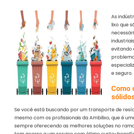
As indúst
lixo que s
necessári
industria
evitando 
problema
especial
e seguro.
Como o
sólidos
Se você está buscando por um transporte de resídu
mesmo com os profissionais da Ambilixo, que é um
sempre oferecendo as melhores soluções no ramo 
tem acesso a um serviço com ótimo custo-benefíci