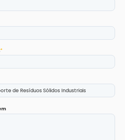
:
*
em